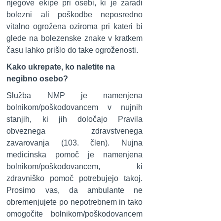
njegove ekipe pri osebi, ki je zaradi
bolezni ali poškodbe neposredno
vitalno ogrožena oziroma pri kateri bi
glede na bolezenske znake v kratkem
času lahko prišlo do take ogroženosti.
Kako ukrepate, ko naletite na
negibno osebo?
Služba NMP je namenjena
bolnikom/poškodovancem v nujnih
stanjih, ki jih določajo Pravila
obveznega zdravstvenega
zavarovanja (103. člen). Nujna
medicinska pomoč je namenjena
bolnikom/poškodovancem, ki
zdravniško pomoč potrebujejo takoj.
Prosimo vas, da ambulante ne
obremenjujete po nepotrebnem in tako
omogočite bolnikom/poškodovancem