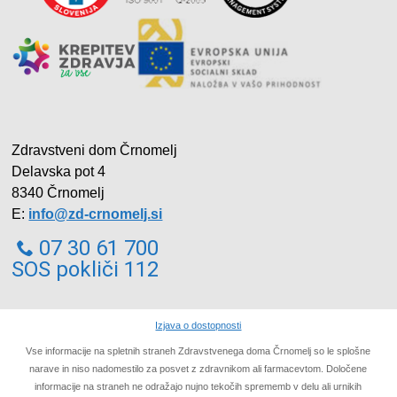
Zdravstveni dom Črnomelj
Delavska pot 4
8340 Črnomelj
E:
info@zd-crnomelj.si
07 30 61 700
SOS pokliči 112
Izjava o dostopnosti
Vse informacije na spletnih straneh Zdravstvenega doma Črnomelj so le splošne
narave in niso nadomestilo za posvet z zdravnikom ali farmacevtom. Določene
informacije na straneh ne odražajo nujno tekočih sprememb v delu ali urnikih