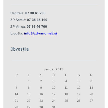
Centrala:
07 30 61 700
ZP Semič:
07 35 65 160
ZP Vinica:
07 36 46 700
E-pošta:
info@zd-crnomelj.si
Obvestila
januar 2019
P
T
S
Č
P
S
N
1
2
3
4
5
6
7
8
9
10
11
12
13
14
15
16
17
18
19
20
21
22
23
24
25
26
27
28
29
30
31