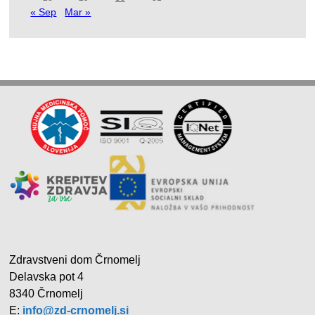
« Sep
Mar »
Zdravstveni dom Črnomelj
Delavska pot 4
8340 Črnomelj
E:
info@zd-crnomelj.si