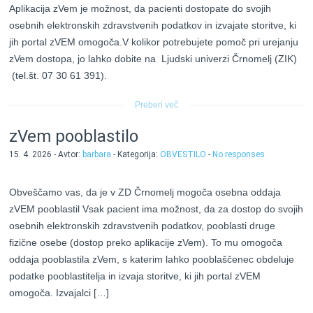
Aplikacija zVem je možnost, da pacienti dostopate do svojih
osebnih elektronskih zdravstvenih podatkov in izvajate storitve, ki
jih portal zVEM omogoča.V kolikor potrebujete pomoč pri urejanju
zVem dostopa, jo lahko dobite na Ljudski univerzi Črnomelj (ZIK)
(tel.št. 07 30 61 391).
Preberi več
zVem pooblastilo
15. 4. 2026 - Avtor:
barbara
- Kategorija:
OBVESTILO
-
No responses
Obveščamo vas, da je v ZD Črnomelj mogoča osebna oddaja
zVEM pooblastil Vsak pacient ima možnost, da za dostop do svojih
osebnih elektronskih zdravstvenih podatkov, pooblasti druge
fizične osebe (dostop preko aplikacije zVem). To mu omogoča
oddaja pooblastila zVem, s katerim lahko pooblaščenec obdeluje
podatke pooblastitelja in izvaja storitve, ki jih portal zVEM
omogoča. Izvajalci […]