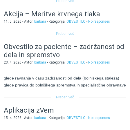
Preberi več
Akcija – Meritve krvnega tlaka
11. 5. 2026 - Avtor:
barbara
- Kategorija:
OBVESTILO
-
No responses
Preberi več
Obvestilo za paciente – zadržanost od
dela in spremstvo
23. 4. 2026 - Avtor:
barbara
- Kategorija:
OBVESTILO
-
No responses
glede ravnanja v času zadržanosti od dela (bolniškega staleža)
glede pravica do bolniškega spremstva in specialistične obravnave
Preberi več
Aplikacija zVem
15. 4. 2026 - Avtor:
barbara
- Kategorija:
OBVESTILO
-
No responses