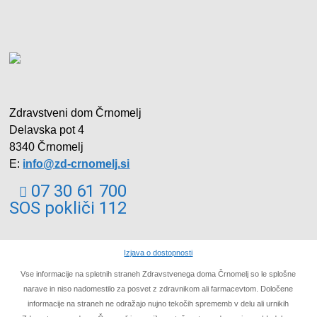
Zdravstveni dom Črnomelj
Delavska pot 4
8340 Črnomelj
E:
info@zd-crnomelj.si
07 30 61 700
SOS pokliči 112
Izjava o dostopnosti
Vse informacije na spletnih straneh Zdravstvenega doma Črnomelj so le splošne
narave in niso nadomestilo za posvet z zdravnikom ali farmacevtom. Določene
informacije na straneh ne odražajo nujno tekočih sprememb v delu ali urnikih