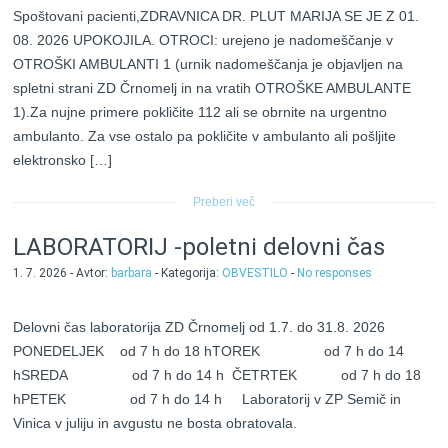
Spoštovani pacienti,ZDRAVNICA DR. PLUT MARIJA SE JE Z 01.
08. 2026 UPOKOJILA. OTROCI: urejeno je nadomeščanje v
OTROŠKI AMBULANTI 1 (urnik nadomeščanja je objavljen na
spletni strani ZD Črnomelj in na vratih OTROŠKE AMBULANTE
1).Za nujne primere pokličite 112 ali se obrnite na urgentno
ambulanto. Za vse ostalo pa pokličite v ambulanto ali pošljite
elektronsko […]
Preberi več
LABORATORIJ -poletni delovni čas
1. 7. 2026 - Avtor:
barbara
- Kategorija:
OBVESTILO
-
No responses
Delovni čas laboratorija ZD Črnomelj od 1.7. do 31.8. 2026
PONEDELJEK od 7 h do 18 hTOREK od 7 h do 14
hSREDA od 7 h do 14 h ČETRTEK od 7 h do 18
hPETEK od 7 h do 14 h Laboratorij v ZP Semič in
Vinica v juliju in avgustu ne bosta obratovala.