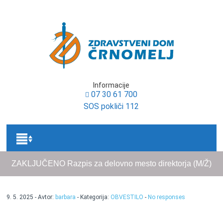
Osrednja vsebina
Informacije
07 30 61 700
SOS pokliči 112
ZAKLJUČENO Razpis za delovno mesto direktorja (M/Ž)
9. 5. 2025 - Avtor:
barbara
- Kategorija:
OBVESTILO
-
No responses