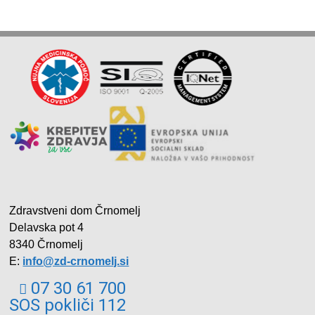
Zdravstveni dom Črnomelj
Delavska pot 4
8340 Črnomelj
E:
info@zd-crnomelj.si
07 30 61 700
SOS pokliči 112