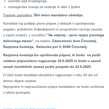
vozniški izpit B kategorije,
managerska znanja za vodenje in delo z ljudmi.
Trajanje zaposlitve
:
Štiri letno mandatno obdobje.
Kandidati naj pošljejo pisne prijave z dokazili o izpolnjevanju
pogojev, priloženim življenjepisom in programom razvoja zavoda,
v zaprti ovojnici, z označbo
:” Ne odpiraj – javni razpis prostega
delovnega mesta”,
na naslov:
Zdravstveni dom Črnomelj,
Razpisna komisija, Delavska pot 4, 8340 Črnomelj.
Razpisna komisija bo upoštevala prijave, ki bodo na pošti
oddane priporočeno najpozneje 19.5.2025 in bodo v zavod
zaradi morebitnih zamud pošte prispele do 22.5.2025
.
O izbiri bodo kandidati obveščeni najpozneje v roku 30 dni od
dneva objave razpisa.
Nepopolne in nepravočasne prijave kandidatov ne bodo uvrščene
v izbirni postopek.