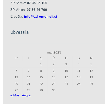
ZP Semič:
07 35 65 160
ZP Vinica:
07 36 46 700
E-pošta:
info@zd-crnomelj.si
Obvestila
maj 2025
P
T
S
Č
P
S
N
1
2
3
4
5
6
7
8
9
10
11
12
13
14
15
16
17
18
19
20
21
22
23
24
25
26
27
28
29
30
« Mar
Avg »