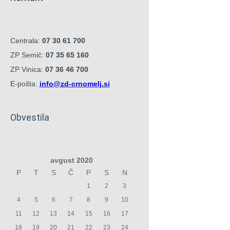
Centrala:
07 30 61 700
ZP Semič:
07 35 65 160
ZP Vinica:
07 36 46 700
E-pošta:
info@zd-crnomelj.si
Obvestila
avgust 2020
P
T
S
Č
P
S
N
1
2
3
4
5
6
7
8
9
10
11
12
13
14
15
16
17
18
19
20
21
22
23
24