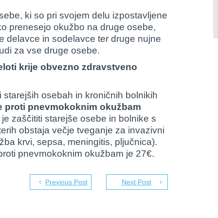
osebe, ki so pri svojem delu izpostavljene
ahko prenesejo okužbo na druge osebe,
e delavce in sodelavce ter druge nujne
 tudi za vse druge osebe.
celoti krije obvezno zdravstveno
ri starejših osebah in kroničnih bolnikih
je proti pnevmokoknim okužbam
e zaščititi starejše osebe in bolnike s
aterih obstaja večje tveganje za invazivni
 krvi, sepsa, meningitis, pljučnica).
 proti pnevmokoknim okužbam je 27€.
Previous Post
Next Post