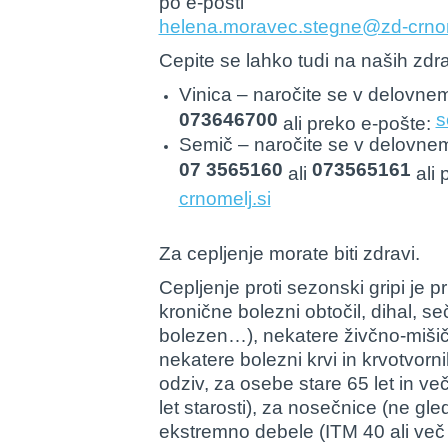
po e-pošti
helena.moravec.stegne@zd-crnom
Cepite se lahko tudi na naših zdr
Vinica – naročite se v delovnem
073646700
s
ali preko e-pošte:
Semič – naročite se v delovnem
07 3565160
073565161
ali
ali 
crnomelj.si
Za cepljenje morate biti zdravi.
Cepljenje proti sezonski gripi je p
kronične bolezni obtočil, dihal, se
bolezen…), nekatere živčno-mišič
nekatere bolezni krvi in krvotvorni
odziv, za osebe stare 65 let in v
let starosti), za nosečnice (ne gle
ekstremno debele (ITM 40 ali več 