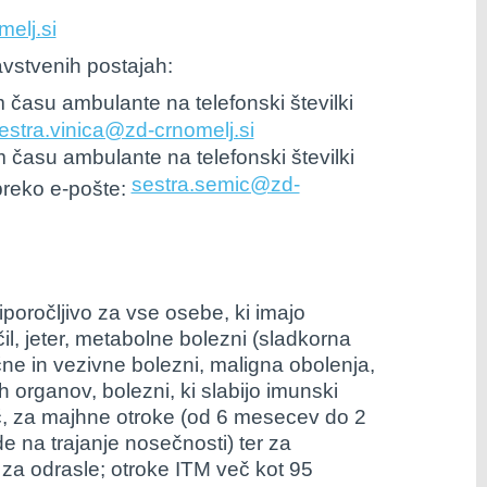
elj.si
avstvenih postajah:
 času ambulante na telefonski številki
estra.vinica@zd-crnomelj.si
 času ambulante na telefonski številki
sestra.semic@zd-
preko e-pošte:
riporočljivo za vse osebe, ki imajo
čil, jeter, metabolne bolezni (sladkorna
ne in vezivne bolezni, maligna obolenja,
h organov, bolezni, ki slabijo imunski
eč, za majhne otroke (od 6 mesecev do 2
de na trajanje nosečnosti) ter za
za odrasle; otroke ITM več kot 95