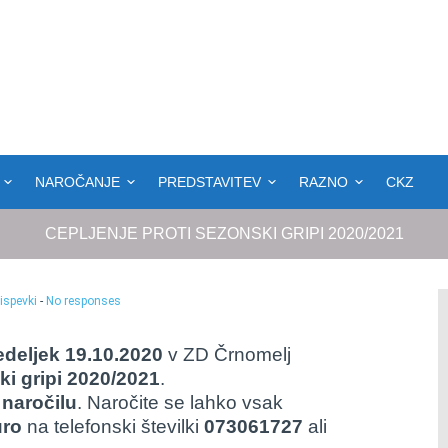
NAROČANJE
PREDSTAVITEV
RAZNO
CKZ
CEPLJENJE PROTI SEZONSKI GRIPI 2020/2021
ispevki
-
No responses
deljek 19.10.2020
v ZD Črnomelj
ki gripi 2020/2021
.
naročilu
. Naročite se lahko vsak
uro
na telefonski številki
073061727
ali