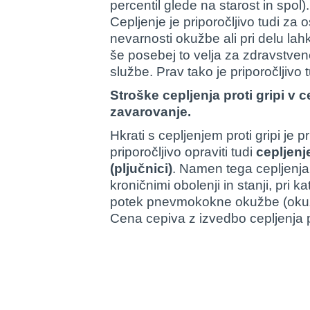
percentil glede na starost in spol).
Cepljenje je priporočljivo tudi za 
nevarnosti okužbe ali pri delu l
še posebej to velja za zdravstven
službe. Prav tako je priporočljivo
Stroške cepljenja proti gripi v 
zavarovanje.
Hkrati s cepljenjem proti gripi je p
priporočljivo opraviti tudi
cepljen
(pljučnici)
. Namen tega cepljenja j
kroničnimi obolenji in stanji, pri k
potek pnevmokokne okužbe (okužba
Cena cepiva z izvedbo cepljenja