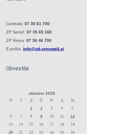
Centrala:
07 30 61 700
ZP Semič:
07 35 65 160
ZP Vinica:
07 36 46 700
E-pošta:
info@zd-crnomelj.si
Obvestila
oktober 2020
P
T
S
Č
P
S
N
1
2
3
4
5
6
7
8
9
10
11
12
13
14
15
16
17
18
19
20
21
22
23
24
25
26