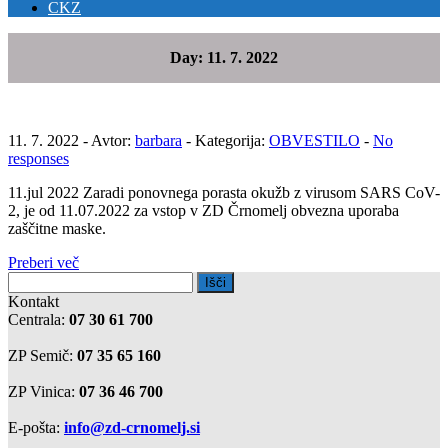
CKZ
Day:
11. 7. 2022
11. 7. 2022 - Avtor:
barbara
- Kategorija:
OBVESTILO
-
No
responses
11.jul 2022 Zaradi ponovnega porasta okužb z virusom SARS CoV-
2, je od 11.07.2022 za vstop v ZD Črnomelj obvezna uporaba
zaščitne maske.
Preberi več
Išči:
Kontakt
Centrala:
07 30 61 700
ZP Semič:
07 35 65 160
ZP Vinica:
07 36 46 700
E-pošta:
info@zd-crnomelj.si