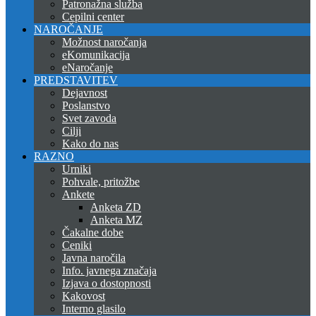
Patronažna služba
Cepilni center
NAROČANJE
Možnost naročanja
eKomunikacija
eNaročanje
PREDSTAVITEV
Dejavnost
Poslanstvo
Svet zavoda
Cilji
Kako do nas
RAZNO
Urniki
Pohvale, pritožbe
Ankete
Anketa ZD
Anketa MZ
Čakalne dobe
Ceniki
Javna naročila
Info. javnega značaja
Izjava o dostopnosti
Kakovost
Interno glasilo