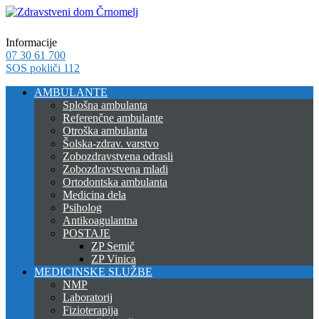
Informacije
07 30 61 700
SOS pokliči 112
AMBULANTE
Splošna ambulanta
Referenčne ambulante
Otroška ambulanta
Šolska-zdrav. varstvo
Zobozdravstvena odrasli
Zobozdravstvena mladi
Ortodontska ambulanta
Medicina dela
Psiholog
Antikoagulantna
POSTAJE
ZP Semič
ZP Vinica
MEDICINSKE SLUŽBE
NMP
Laboratorij
Fizioterapija