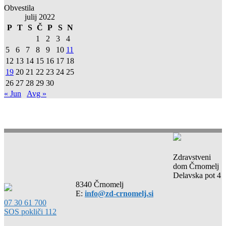
Obvestila
julij 2022
P
T
S
Č
P
S
N
1
2
3
4
5
6
7
8
9
10
11
12
13
14
15
16
17
18
19
20
21
22
23
24
25
26
27
28
29
30
« Jun
Avg »
Zdravstveni
dom Črnomelj
Delavska pot 4
8340 Črnomelj
E:
info@zd-crnomelj.si
07 30 61 700
SOS pokliči 112