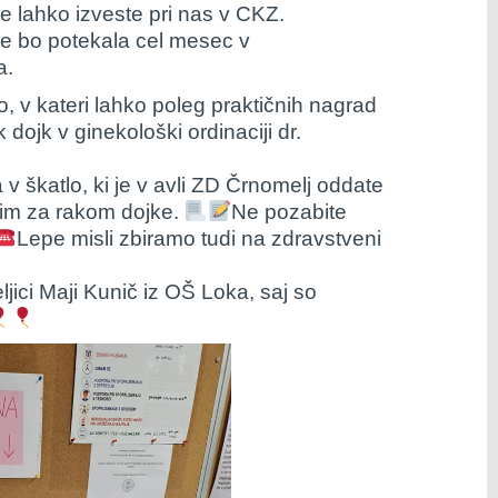
e lahko izveste pri nas v CKZ.
e bo potekala cel mesec v
a.
o, v kateri lahko poleg praktičnih nagrad
dojk v ginekološki ordinaciji dr.
 v škatlo, ki je v avli ZD Črnomelj oddate
lim za rakom dojke.
Ne pozabite
Lepe misli zbiramo tudi na zdravstveni
jici Maji Kunič iz OŠ Loka, saj so