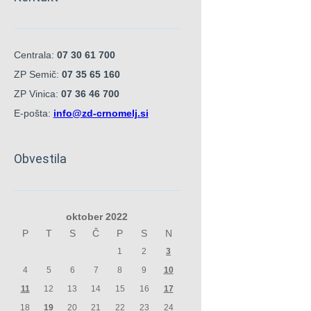
Centrala:
07 30 61 700
ZP Semič:
07 35 65 160
ZP Vinica:
07 36 46 700
E-pošta:
info@zd-crnomelj.si
Obvestila
oktober 2022
P
T
S
Č
P
S
N
1
2
3
4
5
6
7
8
9
10
11
12
13
14
15
16
17
18
19
20
21
22
23
24