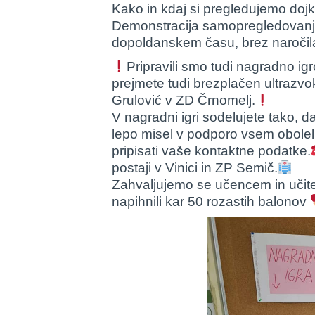
Kako in kdaj si pregledujemo dojk
Demonstracija samopregledovanj
dopoldanskem času, brez naročil
Pripravili smo tudi nagradno igr
prejmete tudi brezplačen ultrazvok 
Grulović v ZD Črnomelj.
V nagradni igri sodelujete tako, da
lepo misel v podporo vsem obole
pripisati vaše kontaktne podatke.
postaji v Vinici in ZP Semič.
Zahvaljujemo se učencem in učitel
napihnili kar 50 rozastih balonov