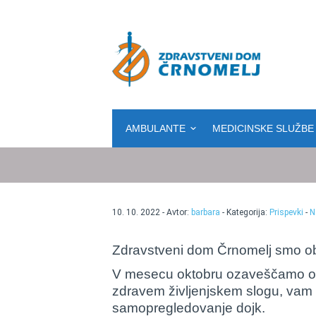
Osrednja vsebina
AMBULANTE
MEDICINSKE SLUŽBE
10. 10. 2022 - Avtor:
barbara
- Kategorija:
Prispevki
-
N
Zdravstveni dom Črnomelj smo ob
V mesecu oktobru ozaveščamo o p
zdravem življenjskem slogu, vam 
samopregledovanje dojk.